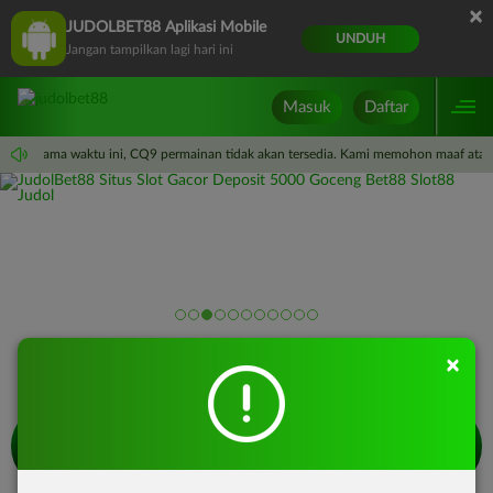
×
JUDOLBET88 Aplikasi Mobile
UNDUH
Jangan tampilkan lagi hari ini
Masuk
Daftar
.00. Selama waktu ini, CQ9 permainan tidak akan tersedia. Kami memohon maaf atas
×
JACKPOT
PLAY
IDR
12,731,564,401