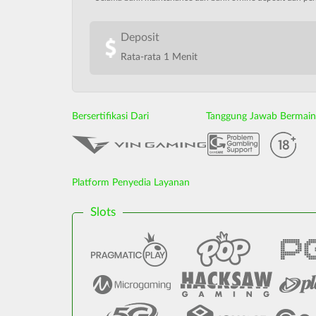
Deposit
Rata-rata 1 Menit
Bersertifikasi Dari
Tanggung Jawab Bermain
Platform Penyedia Layanan
Slots