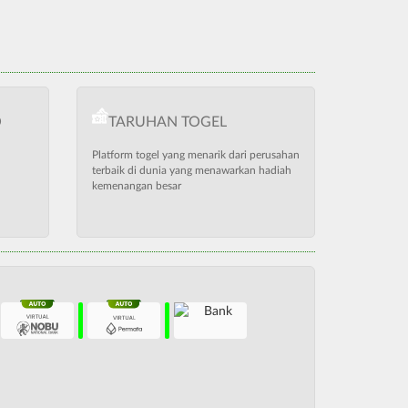
O
TARUHAN TOGEL
Platform togel yang menarik dari perusahan
terbaik di dunia yang menawarkan hadiah
kemenangan besar