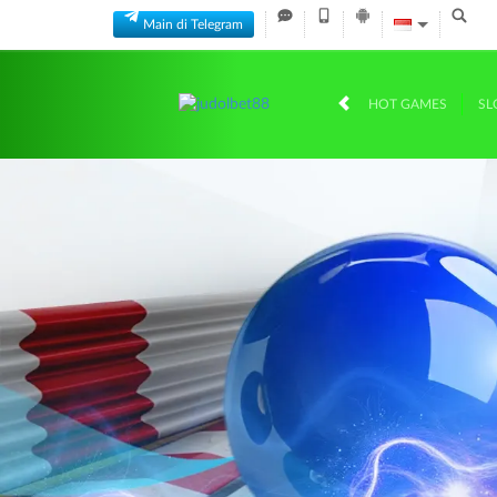
Main di Telegram
HOT GAMES
SL