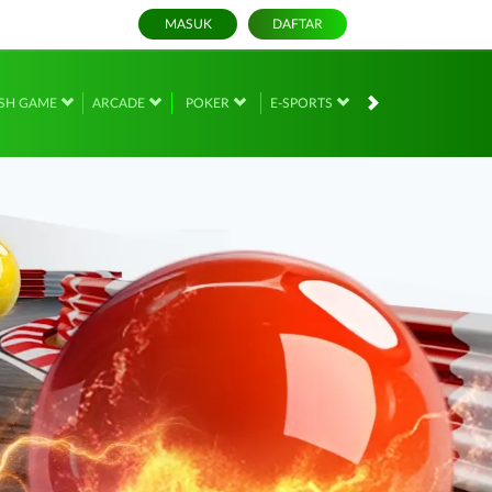
MASUK
DAFTAR
SH GAME
ARCADE
POKER
E-SPORTS
SABUNG AYAM