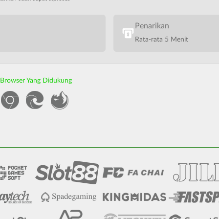
Penarikan
Rata-rata 5 Menit
Browser Yang Didukung