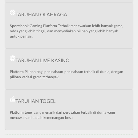
TARUHAN OLAHRAGA
Sportsbook Gaming Platform Terbaik menawarkan lebih banyak game,
odds yang lebih tinggi, dan menyediakan pilihan yang lebih banyak
untuk pemain.
TARUHAN LIVE KASINO
Platform Pilihan bagi perusahaan-perusahaan terbaik di dunia, dengan
pilihan variasi game terbanyak
TARUHAN TOGEL
Platform togel yang menarik dari perusahan terbaik di dunia yang
menawarkan hadiah kemenangan besar