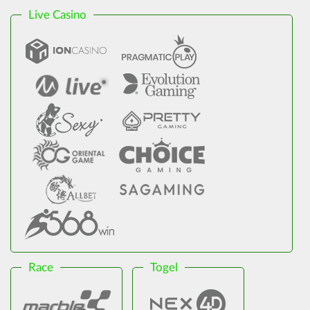
Live Casino
Race
Togel