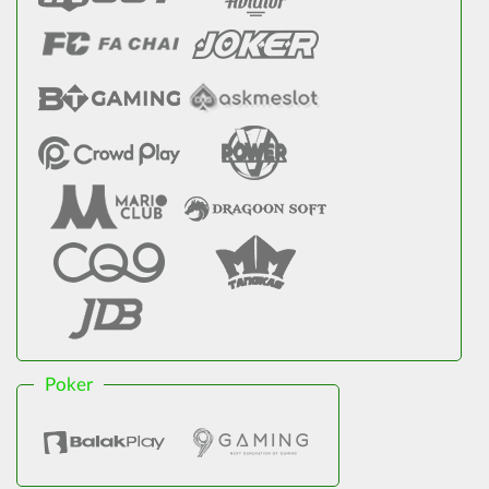
Poker