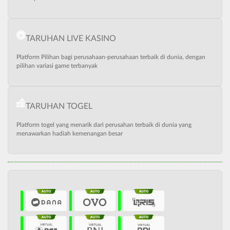
TARUHAN LIVE KASINO
Platform Pilihan bagi perusahaan-perusahaan terbaik di dunia, dengan
pilihan variasi game terbanyak
TARUHAN TOGEL
Platform togel yang menarik dari perusahan terbaik di dunia yang
menawarkan hadiah kemenangan besar