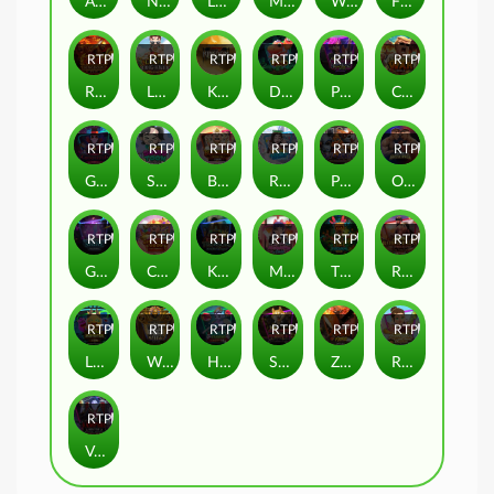
Alice's Wonder
Natural Ace
Lab 19 Mania
Mermaid's Market
Wonder Cuisine
Fishing's Paradise
RTP
85%
RTP
90%
RTP
88%
RTP
86%
RTP
83%
RTP
91%
Roma Kingdom
Lucky NangKwak
Kingdom Z
Dino Pops
Punk Star
Clash of War
RTP
88%
RTP
79%
RTP
82%
RTP
95%
RTP
80%
RTP
95%
Ghost House
Squid Toon
Blessing of the Ox
Rich Rich Water
Pet Ranger
ONE Boxing
RTP
88%
RTP
87%
RTP
83%
RTP
90%
RTP
90%
RTP
90%
Grand Shine
Centillion Gods
Kraken Treasure
Moe Moe Cute
Tiki Paradise
Roma Plus
RTP
82%
RTP
79%
RTP
86%
RTP
93%
RTP
79%
RTP
81%
Little Monster
Wrath of Egypt
Hungry Krahung
Shiba Mogul
Zushi Prime
Royal Thai Dessert
RTP
94%
Vampire Hunter