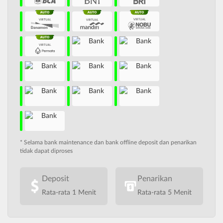
* Selama bank maintenance dan bank offline deposit dan penarikan
tidak dapat diproses
Deposit
Penarikan
Rata-rata 1 Menit
Rata-rata 5 Menit