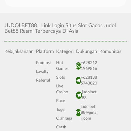
JUDOLBET88 : Link Login Situs Slot Gacor Judol
Bet88 Resmi Terpercaya Di Asia
Kebijaksanaan
Platform
Kategori
Dukungan
Komunitas
Promosi
Hot
+628212
Games
1969816
Loyalty
Slots
+628138
Referral
5743820
Live
Casino
judolbet
88
Race
judolbet
Togel
88@gma
Olahraga
il.com
Crash