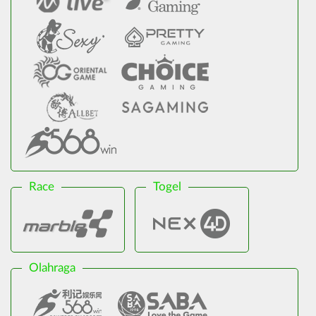
Race
Togel
Olahraga