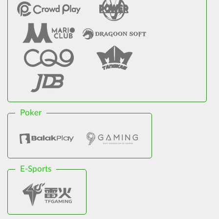
Poker
E-Sports