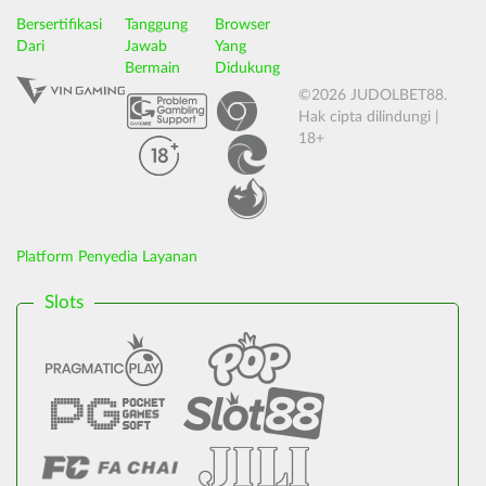
Bersertifikasi
Tanggung
Browser
Dari
Jawab
Yang
Bermain
Didukung
©2026 JUDOLBET88.
Hak cipta dilindungi |
18+
Platform Penyedia Layanan
Slots