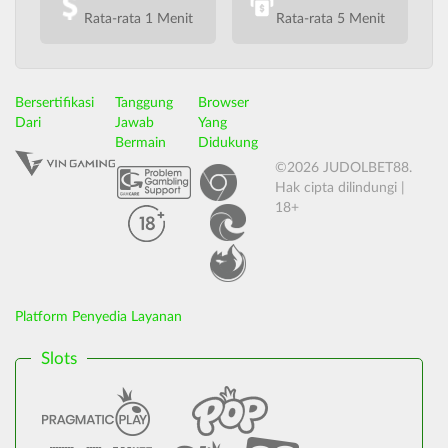
Rata-rata 1 Menit
Rata-rata 5 Menit
Bersertifikasi
Tanggung
Browser
Dari
Jawab
Yang
Bermain
Didukung
©2026 JUDOLBET88.
Hak cipta dilindungi |
18+
Platform Penyedia Layanan
Slots