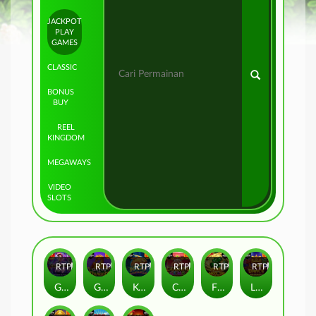
JACKPOT
PLAY
GAMES
CLASSIC
BONUS
BUY
REEL
KINGDOM
MEGAWAYS
VIDEO
SLOTS
RTP
92%
RTP
95%
RTP
89%
RTP
95%
RTP
93%
RTP
87%
Gameshow Party Jackpot Play
Gates of Dragon Jackpot Play
Koi Bonanza Jackpot Play
Caishen's Gems Jackpot Play
Fire Hot 20 Jackpot Play
Lions Dance Megaways Jackpot Play