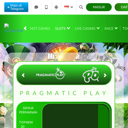
Main di
MASUK
DAF
Telegram
IDR
12,702,227,
HOT GAMES
SLOTS
LIVE CASINO
RACE
TO
PRAGMATIC PLAY
SEMUA
PERMAINAN
TOP
NEW
20