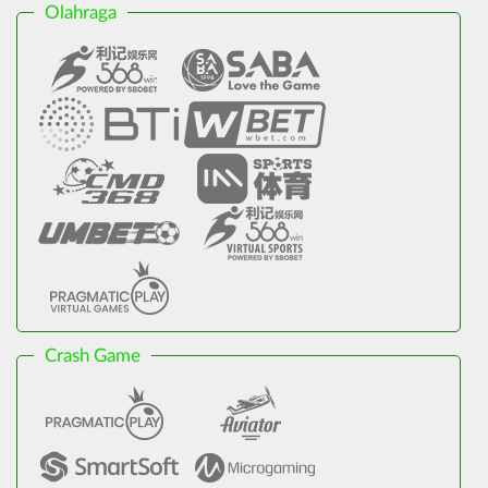
Olahraga
Crash Game