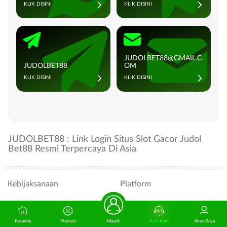
KLIK DISINI
KLIK DISINI
JUDOLBET88@GMAIL.C
JUDOLBET88
OM
KLIK DISINI
KLIK DISINI
JUDOLBET88 : Link Login Situs Slot Gacor Judol
Bet88 Resmi Terpercaya Di Asia
Kebijaksanaan
Platform
Promosi
Loyalty
Beranda
Promosi
Masuk
Hub. Kami
Akun Saya