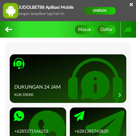
×
JUDOLBET88 Aplikasi Mobile
UNDUH
Jangan tampilkan lagi hari ini
Masuk
Daftar
DUKUNGAN 24 JAM
KLIK DISINI
+6285371546252
+6281385743820