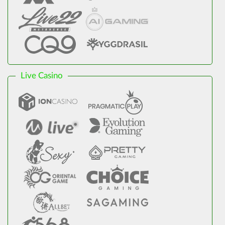
Live Casino