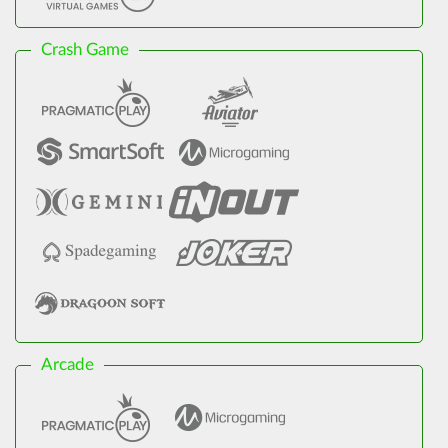
Crash Game
Arcade