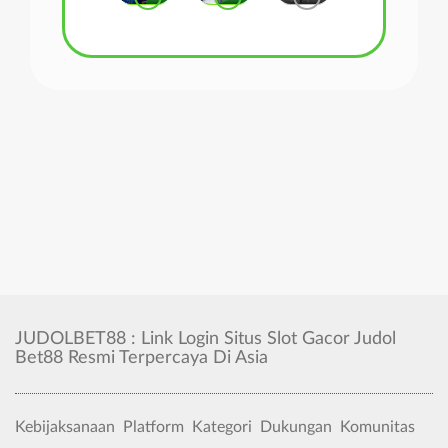
JUDOLBET88 : Link Login Situs Slot Gacor Judol
Bet88 Resmi Terpercaya Di Asia
Kebijaksanaan
Platform
Kategori
Dukungan
Komunitas