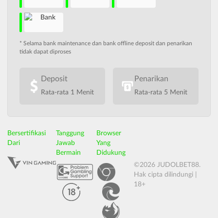
* Selama bank maintenance dan bank offline deposit dan penarikan
tidak dapat diproses
Deposit
Penarikan
Rata-rata 1 Menit
Rata-rata 5 Menit
Bersertifikasi
Tanggung
Browser
Dari
Jawab
Yang
Bermain
Didukung
©2026 JUDOLBET88.
Hak cipta dilindungi |
18+