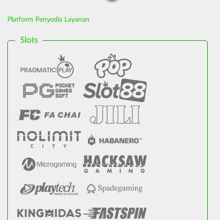
Platform Penyedia Layanan
Slots