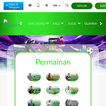
Main di
MASUK
DAF
Telegram
GAMES
SLOTS
LIVE CASINO
RACE
TOGEL
OLAHRAGA
Permainan
i
i
i
i
i
i
i
i
i