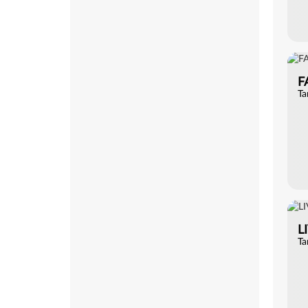
F
Ta
L
Ta