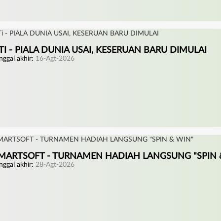
TI - PIALA DUNIA USAI, KESERUAN BARU DIMULAI
nggal akhir:
16-Agt-2026
MARTSOFT - TURNAMEN HADIAH LANGSUNG "SPIN 
nggal akhir:
28-Agt-2026