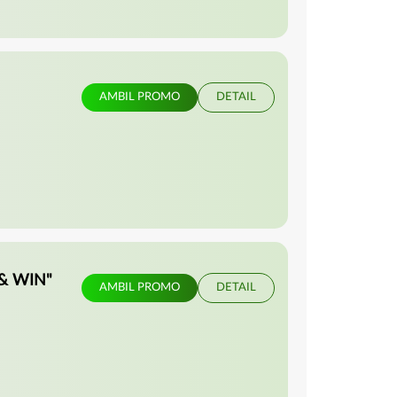
AMBIL PROMO
DETAIL
& WIN"
AMBIL PROMO
DETAIL