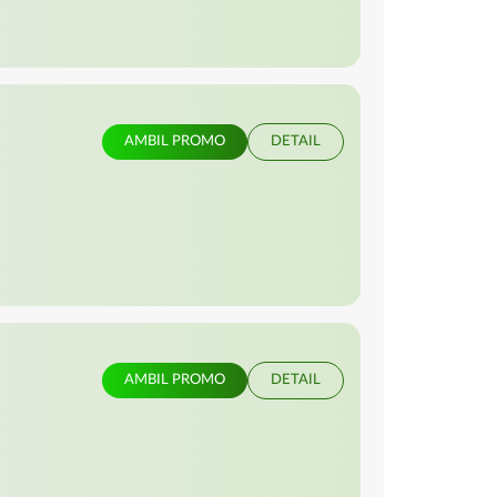
AMBIL PROMO
DETAIL
AMBIL PROMO
DETAIL