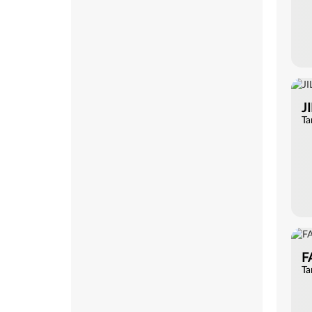
J
Ta
F
Ta