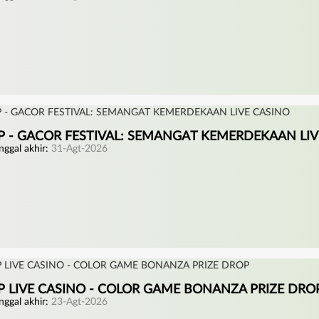
P - GACOR FESTIVAL: SEMANGAT KEMERDEKAAN LIV
nggal akhir:
31-Agt-2026
P LIVE CASINO - COLOR GAME BONANZA PRIZE DRO
nggal akhir:
23-Agt-2026