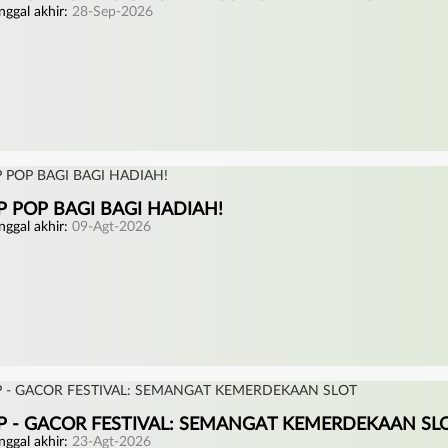
nggal akhir:
28-Sep-2026
P POP BAGI BAGI HADIAH!
nggal akhir:
09-Agt-2026
P - GACOR FESTIVAL: SEMANGAT KEMERDEKAAN SL
nggal akhir:
23-Agt-2026