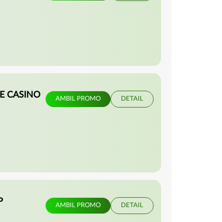
E CASINO
AMBIL PROMO
DETAIL
P
AMBIL PROMO
DETAIL