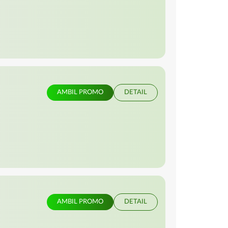
AMBIL PROMO
DETAIL
AMBIL PROMO
DETAIL