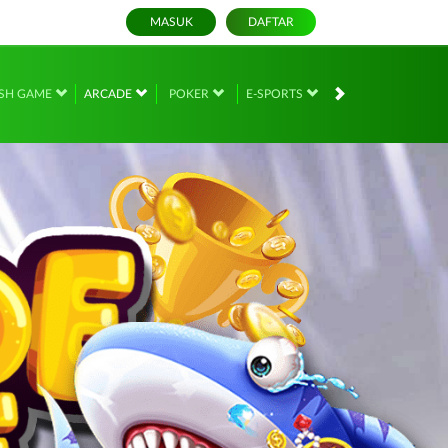
MASUK
DAFTAR
SH GAME
ARCADE
POKER
E-SPORTS
SABUNG AYAM