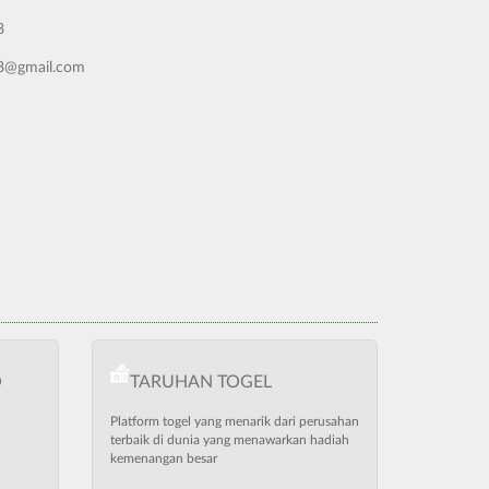
8
88@gmail.com
O
TARUHAN TOGEL
Platform togel yang menarik dari perusahan
terbaik di dunia yang menawarkan hadiah
kemenangan besar