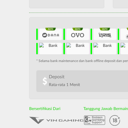
* Selama bank maintenance dan bank offline deposit dan pen
Deposit
Rata-rata 1 Menit
Bersertifikasi Dari
Tanggung Jawab Bermain