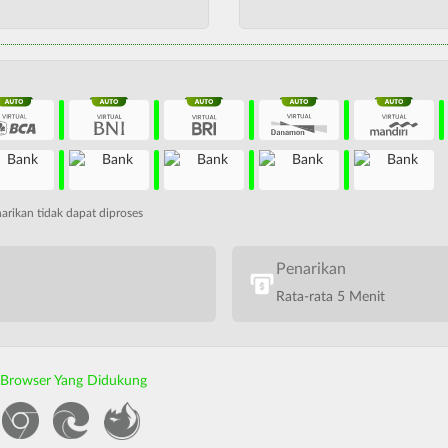
arikan tidak dapat diproses
Penarikan
Rata-rata 5 Menit
Browser Yang Didukung