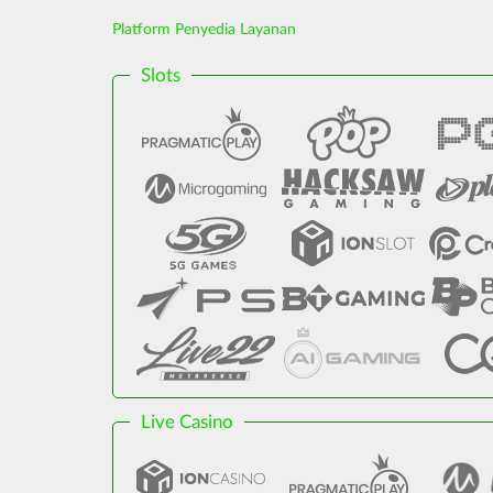
Platform Penyedia Layanan
Slots
Live Casino