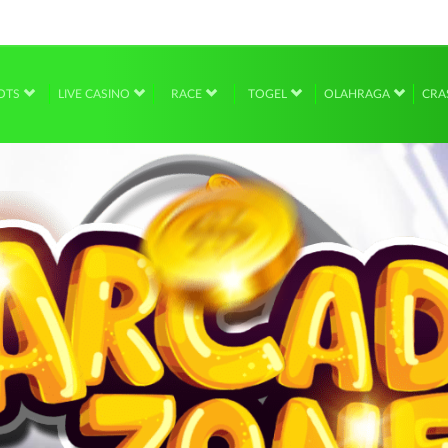
OTS
LIVE CASINO
RACE
TOGEL
OLAHRAGA
CRA