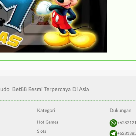
Judol Bet88 Resmi Terpercaya Di Asia
Kategori
Dukungan
Hot Games
+628212
Slots
+628138