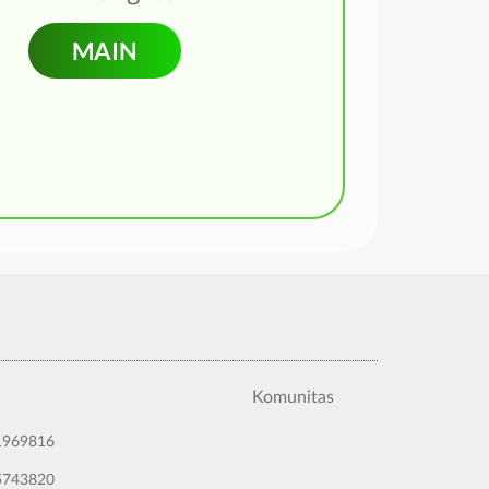
MAIN
Komunitas
1969816
5743820