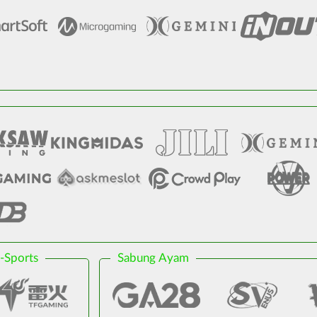
-Sports
Sabung Ayam