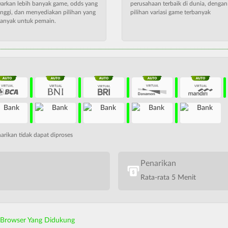
rkan lebih banyak game, odds yang
perusahaan terbaik di dunia, dengan
tinggi, dan menyediakan pilihan yang
pilihan variasi game terbanyak
banyak untuk pemain.
arikan tidak dapat diproses
Penarikan
Rata-rata 5 Menit
Browser Yang Didukung