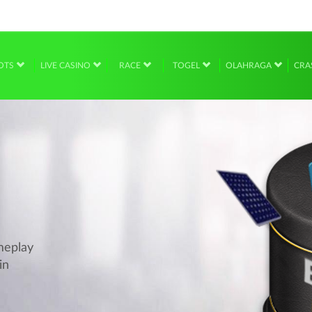
OTS
LIVE CASINO
RACE
TOGEL
OLAHRAGA
CRA
meplay
in