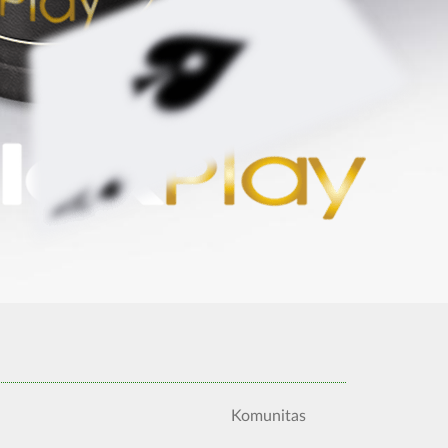
Komunitas