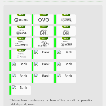
* Selama bank maintenance dan bank offline deposit dan penarikan
tidak dapat diproses