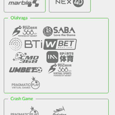
Olahraga
Crash Game