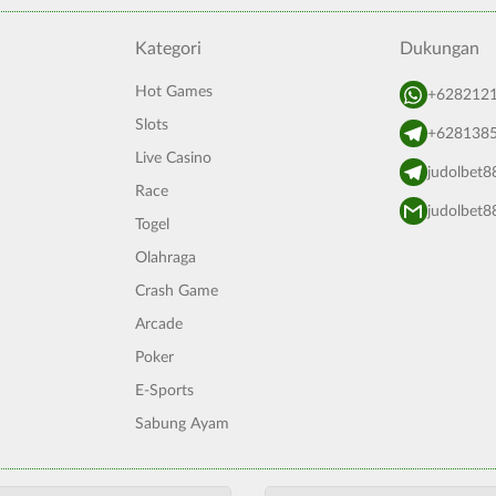
Kategori
Dukungan
Hot Games
+628212
Slots
+628138
Live Casino
judolbet8
Race
judolbet
Togel
Olahraga
Crash Game
Arcade
Poker
E-Sports
Sabung Ayam