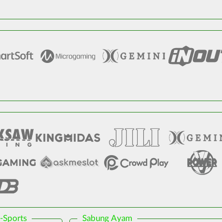
-Sports
Sabung Ayam