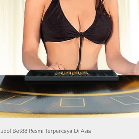
Judol Bet88 Resmi Terpercaya Di Asia