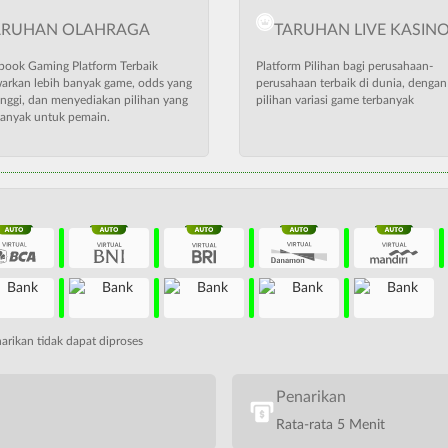
ARUHAN OLAHRAGA
TARUHAN LIVE KASIN
book Gaming Platform Terbaik
Platform Pilihan bagi perusahaan-
rkan lebih banyak game, odds yang
perusahaan terbaik di dunia, dengan
tinggi, dan menyediakan pilihan yang
pilihan variasi game terbanyak
banyak untuk pemain.
arikan tidak dapat diproses
Penarikan
Rata-rata 5 Menit