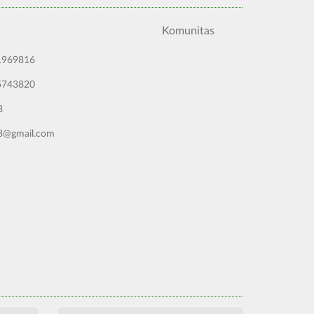
Komunitas
1969816
5743820
8
88@gmail.com