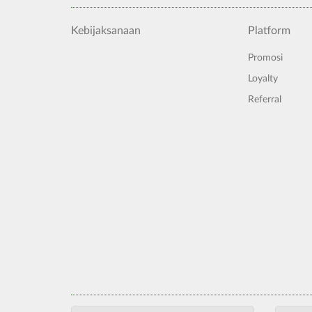
Kebijaksanaan
Platform
Promosi
Loyalty
Referral