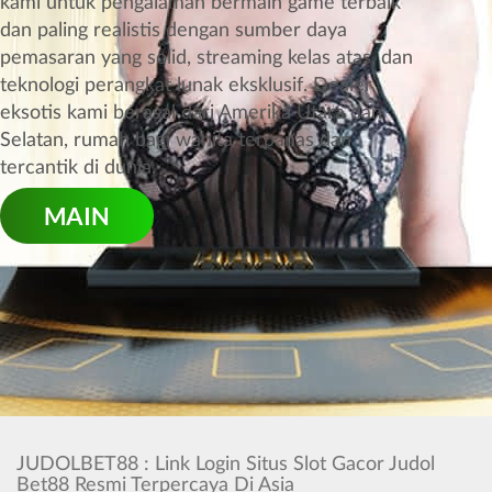
kami untuk pengalaman bermain game terbaik
dan paling realistis dengan sumber daya
pemasaran yang solid, streaming kelas atas, dan
teknologi perangkat lunak eksklusif. Dealer
eksotis kami berasal dari Amerika Utara dan
Selatan, rumah bagi wanita terpanas dan
tercantik di dunia.
MAIN
JUDOLBET88 : Link Login Situs Slot Gacor Judol
Bet88 Resmi Terpercaya Di Asia