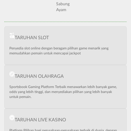
Sabung
Ayam
TARUHAN SLOT
Penyedia slot online dengan beragam pilihan game menarik yang
memudahkan pemain untuk mencapai jackpot
TARUHAN OLAHRAGA
Sportsbook Gaming Platform Terbaik menawarkan lebih banyak game,
odds yang lebih tinggi, dan menyediakan pilihan yang lebih banyak
untuk pemain.
TARUHAN LIVE KASINO
Platform Pilihan bagi perusahaan-perusahaan terbaik di dunia, dengan