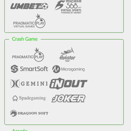
Crash Game