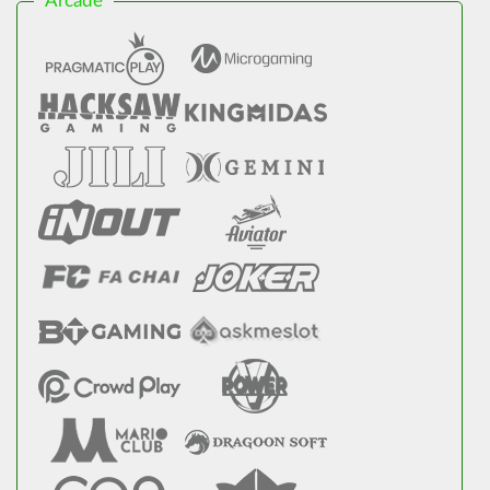
Arcade