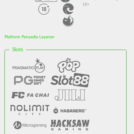
18+
Platform Penyedia Layanan
Slots