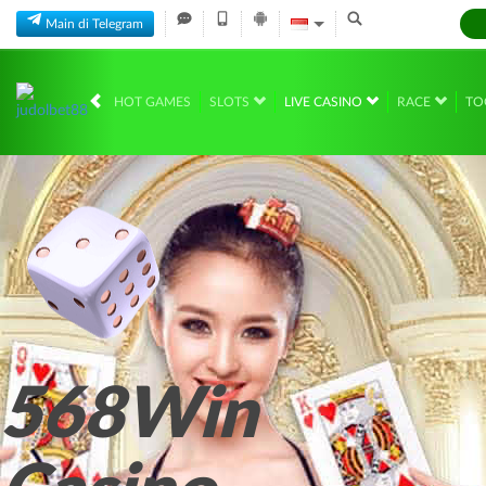
Main di Telegram
HOT GAMES
SLOTS
LIVE CASINO
RACE
TO
568Win