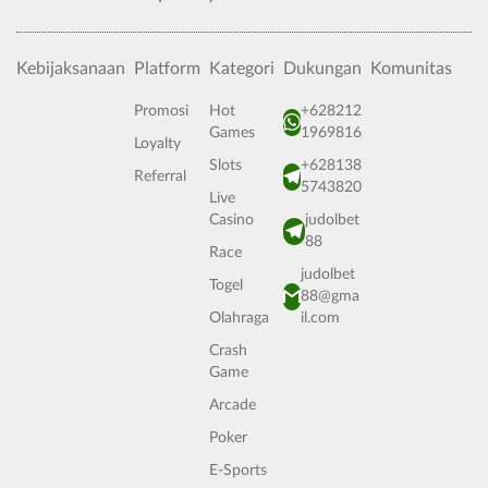
Kebijaksanaan
Platform
Kategori
Dukungan
Komunitas
Promosi
Hot
+628212
Games
1969816
Loyalty
Slots
+628138
Referral
5743820
Live
Casino
judolbet
88
Race
judolbet
Togel
88@gma
Olahraga
il.com
Crash
Game
Arcade
Poker
E-Sports