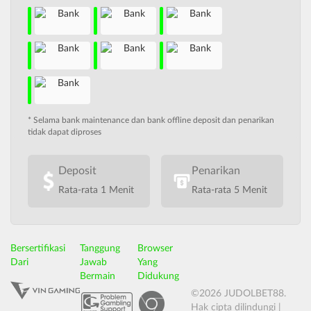
* Selama bank maintenance dan bank offline deposit dan penarikan
tidak dapat diproses
Deposit
Penarikan
Rata-rata 1 Menit
Rata-rata 5 Menit
Bersertifikasi
Tanggung
Browser
Dari
Jawab
Yang
Bermain
Didukung
©2026 JUDOLBET88.
Hak cipta dilindungi |