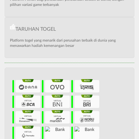
pilihan variasi game terbanyak
TARUHAN TOGEL
Platform togel yang menarik dari perusahan terbaik di dunia yang
menawarkan hadiah kemenangan besar