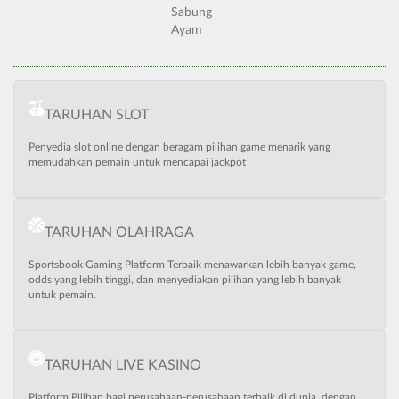
Sabung
Ayam
TARUHAN SLOT
Penyedia slot online dengan beragam pilihan game menarik yang
memudahkan pemain untuk mencapai jackpot
TARUHAN OLAHRAGA
Sportsbook Gaming Platform Terbaik menawarkan lebih banyak game,
odds yang lebih tinggi, dan menyediakan pilihan yang lebih banyak
untuk pemain.
TARUHAN LIVE KASINO
Platform Pilihan bagi perusahaan-perusahaan terbaik di dunia, dengan